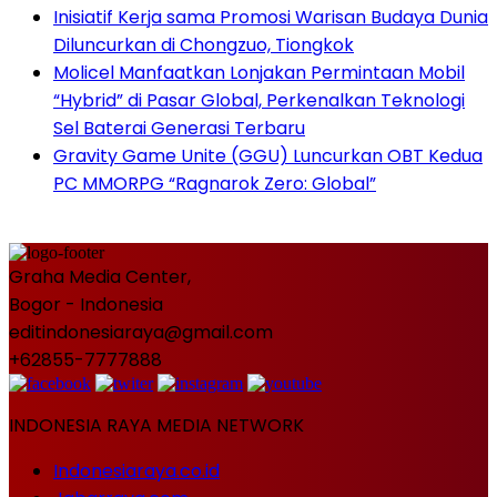
Inisiatif Kerja sama Promosi Warisan Budaya Dunia
Diluncurkan di Chongzuo, Tiongkok
Molicel Manfaatkan Lonjakan Permintaan Mobil
“Hybrid” di Pasar Global, Perkenalkan Teknologi
Sel Baterai Generasi Terbaru
Gravity Game Unite (GGU) Luncurkan OBT Kedua
PC MMORPG “Ragnarok Zero: Global”
Graha Media Center,
Bogor - Indonesia
editindonesiaraya@gmail.com
+62855-7777888
INDONESIA RAYA MEDIA NETWORK
Indonesiaraya.co.id