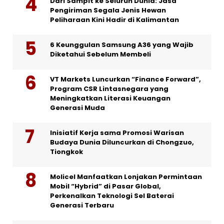
Dari Sampit ke Seluruh Dunia: Jasa
Pengiriman Segala Jenis Hewan
Peliharaan Kini Hadir di Kalimantan
6 Keunggulan Samsung A36 yang Wajib
Diketahui Sebelum Membeli
VT Markets Luncurkan “Finance Forward”,
Program CSR Lintasnegara yang
Meningkatkan Literasi Keuangan
Generasi Muda
Inisiatif Kerja sama Promosi Warisan
Budaya Dunia Diluncurkan di Chongzuo,
Tiongkok
Molicel Manfaatkan Lonjakan Permintaan
Mobil “Hybrid” di Pasar Global,
Perkenalkan Teknologi Sel Baterai
Generasi Terbaru