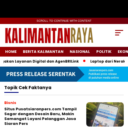
SCROLL TO CONTINUE WITH CONTENT
HOME
BERITA KALIMANTAN
NASIONAL
POLITIK
EKO
agakan Layanan Digital dan AgenBRILink
Laptop dari Neraka:
Topik
Cek Faktanya
Bisnis
Situs Pusatsiaranpers.com Tampil
Segar dengan Desain Baru, Makin
Semangat Layani Pelanggan Jasa
Siaran Pers