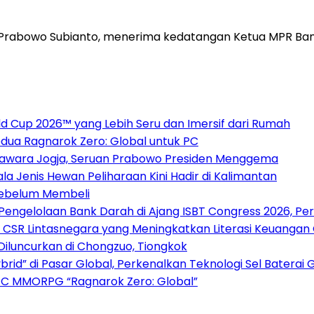
Prabowo Subianto, menerima kedatangan Ketua MPR Bam
 Cup 2026™ yang Lebih Seru dan Imersif dari Rumah
dua Ragnarok Zero: Global untuk PC
awara Jogja, Seruan Prabowo Presiden Menggema
la Jenis Hewan Peliharaan Kini Hadir di Kalimantan
Sebelum Membeli
 Pengelolaan Bank Darah di Ajang ISBT Congress 2026, Pe
 CSR Lintasnegara yang Meningkatkan Literasi Keuangan
 Diluncurkan di Chongzuo, Tiongkok
rid” di Pasar Global, Perkenalkan Teknologi Sel Baterai 
PC MMORPG “Ragnarok Zero: Global”