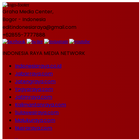
Graha Media Center,
Bogor - Indonesia
editindonesiaraya@gmail.com
+62855-7777888
INDONESIA RAYA MEDIA NETWORK
Indonesiaraya.co.id
Jabarraya.com
Jatengraya.com
Yogyaraya.com
Jatimraya.com
Kalimantanraya.com
Sulawesiraya.com
Malukuraya.com
Nusraraya.com