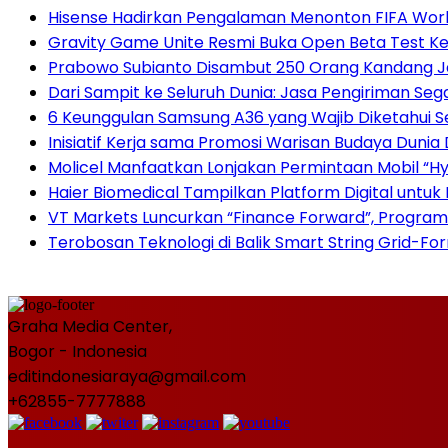
Hisense Hadirkan Pengalaman Menonton FIFA World
Gravity Game Unite Resmi Buka Open Beta Test Ke
Prabowo Subianto Disambut 250 Orang Kandang J
Dari Sampit ke Seluruh Dunia: Jasa Pengiriman Sega
6 Keunggulan Samsung A36 yang Wajib Diketahui 
Inisiatif Kerja sama Promosi Warisan Budaya Dunia
Molicel Manfaatkan Lonjakan Permintaan Mobil “Hyb
Haier Biomedical Tampilkan Platform Digital untuk
VT Markets Luncurkan “Finance Forward”, Program
Terobosan Teknologi di Balik Smart String Grid-Fo
Graha Media Center,
Bogor - Indonesia
editindonesiaraya@gmail.com
+62855-7777888