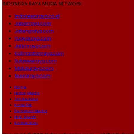
INDONESIA RAYA MEDIA NETWORK
Indonesiaraya.co.id
Jabarraya.com
Jatengraya.com
Yogyaraya.com
Jatimraya.com
Kalimantanraya.com
Sulawesiraya.com
Malukuraya.com
Nusraraya.com
Home
Histori Media
Tim Redaksi
Kode Etik
Pedoman Media
Hak Jawab
Kontak Iklan