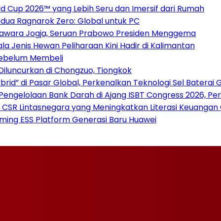
 Cup 2026™ yang Lebih Seru dan Imersif dari Rumah
dua Ragnarok Zero: Global untuk PC
awara Jogja, Seruan Prabowo Presiden Menggema
la Jenis Hewan Peliharaan Kini Hadir di Kalimantan
Sebelum Membeli
 Diluncurkan di Chongzuo, Tiongkok
rid” di Pasar Global, Perkenalkan Teknologi Sel Baterai 
 Pengelolaan Bank Darah di Ajang ISBT Congress 2026, Pe
 CSR Lintasnegara yang Meningkatkan Literasi Keuangan
rming ESS Platform Generasi Baru Huawei