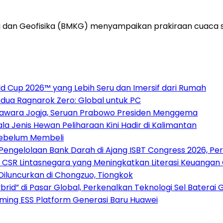
dan Geofisika (BMKG) menyampaikan prakiraan cuaca sej
 Cup 2026™ yang Lebih Seru dan Imersif dari Rumah
dua Ragnarok Zero: Global untuk PC
awara Jogja, Seruan Prabowo Presiden Menggema
la Jenis Hewan Peliharaan Kini Hadir di Kalimantan
Sebelum Membeli
 Pengelolaan Bank Darah di Ajang ISBT Congress 2026, Pe
 CSR Lintasnegara yang Meningkatkan Literasi Keuangan
 Diluncurkan di Chongzuo, Tiongkok
rid” di Pasar Global, Perkenalkan Teknologi Sel Baterai 
rming ESS Platform Generasi Baru Huawei