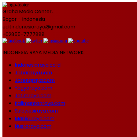
Graha Media Center,
Bogor - Indonesia
editindonesiaraya@gmail.com
+62855-7777888
INDONESIA RAYA MEDIA NETWORK
Indonesiaraya.co.id
Jabarraya.com
Jatengraya.com
Yogyaraya.com
Jatimraya.com
Kalimantanraya.com
Sulawesiraya.com
Malukuraya.com
Nusraraya.com