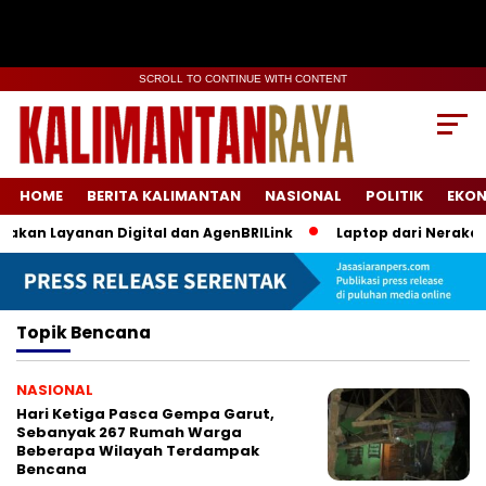
SCROLL TO CONTINUE WITH CONTENT
HOME
BERITA KALIMANTAN
NASIONAL
POLITIK
EKO
gakan Layanan Digital dan AgenBRILink
Laptop dari Neraka: 
Topik
Bencana
NASIONAL
Hari Ketiga Pasca Gempa Garut,
Sebanyak 267 Rumah Warga
Beberapa Wilayah Terdampak
Bencana