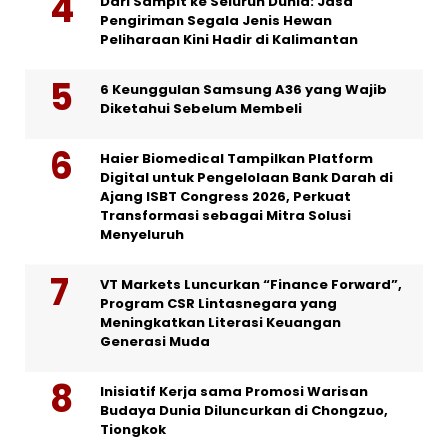
Dari Sampit ke Seluruh Dunia: Jasa
Pengiriman Segala Jenis Hewan
Peliharaan Kini Hadir di Kalimantan
6 Keunggulan Samsung A36 yang Wajib
Diketahui Sebelum Membeli
Haier Biomedical Tampilkan Platform
Digital untuk Pengelolaan Bank Darah di
Ajang ISBT Congress 2026, Perkuat
Transformasi sebagai Mitra Solusi
Menyeluruh
VT Markets Luncurkan “Finance Forward”,
Program CSR Lintasnegara yang
Meningkatkan Literasi Keuangan
Generasi Muda
Inisiatif Kerja sama Promosi Warisan
Budaya Dunia Diluncurkan di Chongzuo,
Tiongkok