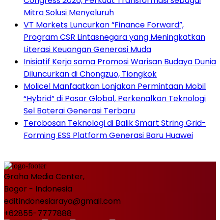
Congress 2026, Perkuat Transformasi sebagai
Mitra Solusi Menyeluruh
VT Markets Luncurkan “Finance Forward”,
Program CSR Lintasnegara yang Meningkatkan
Literasi Keuangan Generasi Muda
Inisiatif Kerja sama Promosi Warisan Budaya Dunia
Diluncurkan di Chongzuo, Tiongkok
Molicel Manfaatkan Lonjakan Permintaan Mobil
“Hybrid” di Pasar Global, Perkenalkan Teknologi
Sel Baterai Generasi Terbaru
Terobosan Teknologi di Balik Smart String Grid-
Forming ESS Platform Generasi Baru Huawei
Graha Media Center,
Bogor - Indonesia
editindonesiaraya@gmail.com
+62855-7777888