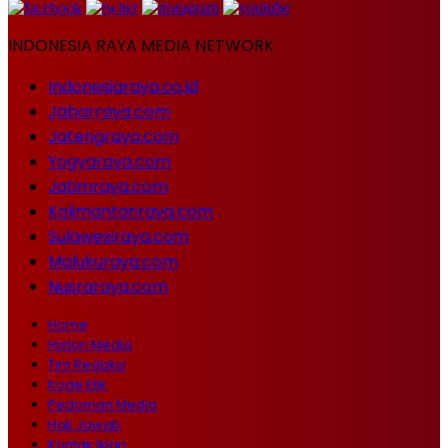
INDONESIA RAYA MEDIA NETWORK
Indonesiaraya.co.id
Jabarraya.com
Jatengraya.com
Yogyaraya.com
Jatimraya.com
Kalimantanraya.com
Sulawesiraya.com
Malukuraya.com
Nusraraya.com
Home
Histori Media
Tim Redaksi
Kode Etik
Pedoman Media
Hak Jawab
Kontak Iklan