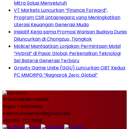
Mitra Solusi Menyeluruh
VT Markets Luncurkan “Finance Forward”,
Program CSR Lintasnegara yang Meningkatkan
Literasi Keuangan Generasi Muda
Inisiatif Kerja sama Promosi Warisan Budaya Dunia
Diluncurkan di Chongzuo, Tiongkok
Molicel Manfaatkan Lonjakan Permintaan Mobil
“Hybrid” di Pasar Global, Perkenalkan Teknologi
Sel Baterai Generasi Terbaru
Gravity Game Unite (GGU) Luncurkan OBT Kedua
PC MMORPG “Ragnarok Zero: Global”
Graha Media Center,
Bogor - Indonesia
editindonesiaraya@gmail.com
+62855-7777888