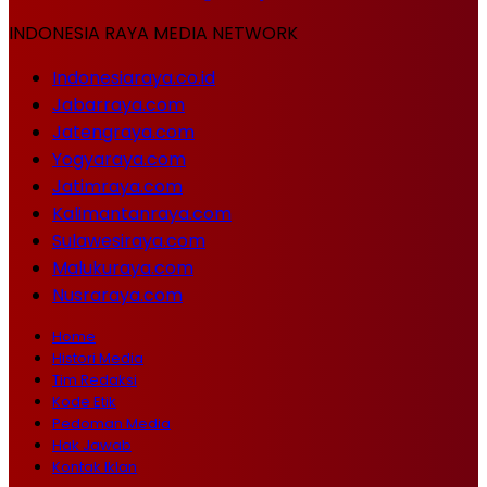
INDONESIA RAYA MEDIA NETWORK
Indonesiaraya.co.id
Jabarraya.com
Jatengraya.com
Yogyaraya.com
Jatimraya.com
Kalimantanraya.com
Sulawesiraya.com
Malukuraya.com
Nusraraya.com
Home
Histori Media
Tim Redaksi
Kode Etik
Pedoman Media
Hak Jawab
Kontak Iklan