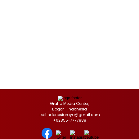
Graha Media Center,
Bogor - Indonesia
editindonesiaraya@gmail.com
+62855-7777888