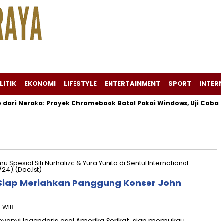
LITIK
EKONOMI
LIFESTYLE
ENTERTAINMENT
SPORT
INTER
ari Neraka: Proyek Chromebook Batal Pakai Windows, Uji Coba Ga
a Siap Meriahkan Panggung Konser John
!
8 WIB
anyi legendaris asal Amerika Serikat, siap memukau