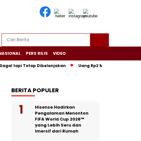
NASIONAL
PERS RILIS
VIDEO
gal tapi Tetap Dibelanjakan
Uang Rp2 Miliar di Rumah Pejab
BERITA POPULER
Hisense Hadirkan
Pengalaman Menonton
FIFA World Cup 2026™
yang Lebih Seru dan
Imersif dari Rumah