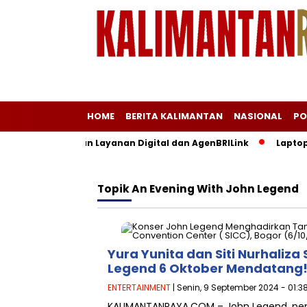
HOME
BERITA KALIMANTAN
NASIONAL
PO
lam, BRI Siagakan Layanan Digital dan AgenBRILink
Laptop d
Topik
An Evening With John Legend
Yura Yunita dan Siti Nurhaliz
Legend 6 Oktober Mendatang
ENTERTAINMENT
| Senin, 9 September 2024 - 01:3
KALIMANTANRAYA.COM – John Legend, peny