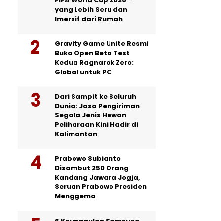
FIFA World Cup 2026™
yang Lebih Seru dan
Imersif dari Rumah
Gravity Game Unite Resmi
Buka Open Beta Test
Kedua Ragnarok Zero:
Global untuk PC
Dari Sampit ke Seluruh
Dunia: Jasa Pengiriman
Segala Jenis Hewan
Peliharaan Kini Hadir di
Kalimantan
Prabowo Subianto
Disambut 250 Orang
Kandang Jawara Jogja,
Seruan Prabowo Presiden
Menggema
6 Keunggulan Samsung