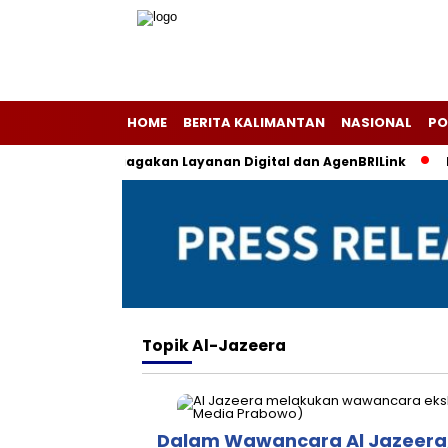
HOME
BERITA KALIMANTAN
NASIONAL
PO
ru Islam, BRI Siagakan Layanan Digital dan AgenBRILink
Lap
Topik
Al-Jazeera
Dalam Wawancara Al Jazeera