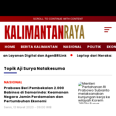
SCROLL TO CONTINUE WITH CONTENT
HOME
BERITA KALIMANTAN
NASIONAL
POLITIK
EKO
kan Layanan Digital dan AgenBRILink
Laptop dari Neraka: Pr
Topik
Aji Surya Natakesuma
NASIONAL
Prabowo Beri Pembekalan 2.000
Babinsa di Samarinda: Keamanan
Negara Jamin Perdamaian dan
Pertumbuhan Ekonomi
Senin, 13 Maret 2023 - 09:00 WIB