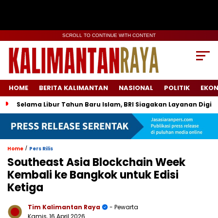
SCROLL TO CONTINUE WITH CONTENT
HOME
BERITA KALIMANTAN
NASIONAL
POLITIK
EKO
Selama Libur Tahun Baru Islam, BRI Siagakan Layanan Digit
/
Home
Pers Rilis
Southeast Asia Blockchain Week
Kembali ke Bangkok untuk Edisi
Ketiga
Tim Kalimantan Raya
- Pewarta
Kamis, 16 April 2026