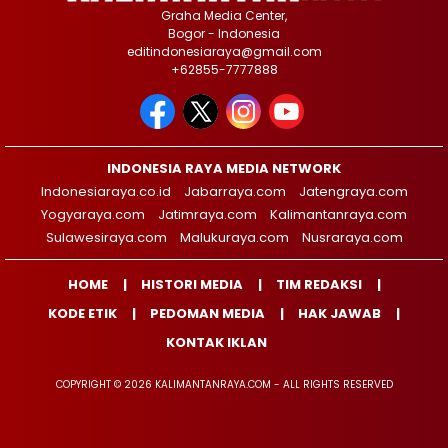
Graha Media Center,
Bogor - Indonesia
editindonesiaraya@gmail.com
+62855-7777888
INDONESIA RAYA MEDIA NETWORK
Indonesiaraya.co.id
Jabarraya.com
Jatengraya.com
Yogyaraya.com
Jatimraya.com
Kalimantanraya.com
Sulawesiraya.com
Malukuraya.com
Nusraraya.com
HOME
HISTORI MEDIA
TIM REDAKSI
KODE ETIK
PEDOMAN MEDIA
HAK JAWAB
KONTAK IKLAN
COPYRIGHT © 2026 KALIMANTANRAYA.COM - ALL RIGHTS RESERVED