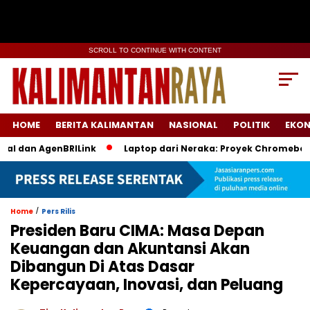
SCROLL TO CONTINUE WITH CONTENT
HOME
BERITA KALIMANTAN
NASIONAL
POLITIK
EKO
 AgenBRILink
Laptop dari Neraka: Proyek Chromebook Batal 
/
Home
Pers Rilis
Presiden Baru CIMA: Masa Depan
Keuangan dan Akuntansi Akan
Dibangun Di Atas Dasar
Kepercayaan, Inovasi, dan Peluang