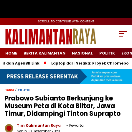
SCROLL TO CONTINUE WITH CONTENT
HOME
BERITA KALIMANTAN
NASIONAL
POLITIK
EKO
 dan AgenBRILink
Laptop dari Neraka: Proyek Chromebook Bat
/
Home
POLITIK
Prabowo Subianto Berkunjung ke
Museum Peta di Kota Blitar, Jawa
Timur, Didampingi Tinton Suprapto
Tim Kalimantan Raya
- Pewarta
Senin, 18 Desember 2023