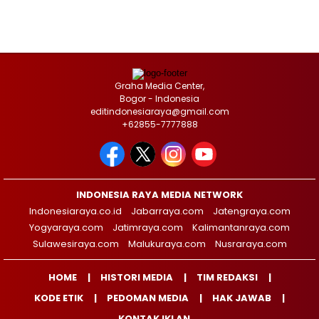
Graha Media Center,
Bogor - Indonesia
editindonesiaraya@gmail.com
+62855-7777888
INDONESIA RAYA MEDIA NETWORK
Indonesiaraya.co.id
Jabarraya.com
Jatengraya.com
Yogyaraya.com
Jatimraya.com
Kalimantanraya.com
Sulawesiraya.com
Malukuraya.com
Nusraraya.com
HOME
HISTORI MEDIA
TIM REDAKSI
KODE ETIK
PEDOMAN MEDIA
HAK JAWAB
KONTAK IKLAN