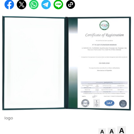
logo
A
A
A