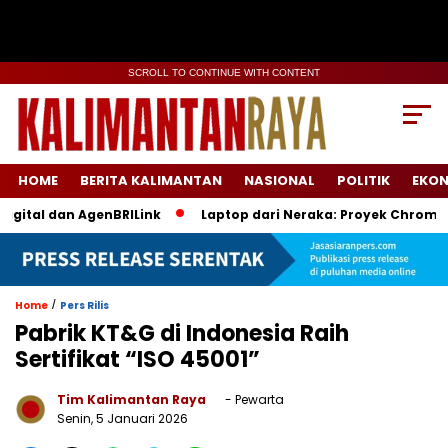
SCROLL TO CONTINUE WITH CONTENT
HOME
BERITA KALIMANTAN
NASIONAL
POLITIK
EKO
tal dan AgenBRILink
Laptop dari Neraka: Proyek Chromebook
/
Home
Pers Rilis
Pabrik KT&G di Indonesia Raih
Sertifikat “ISO 45001”
Tim Kalimantan Raya
- Pewarta
Senin, 5 Januari 2026