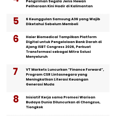
Pengiriman Segala Jenis Hewan
Peliharaan Kini Hadir di Kalimantan
6 Keunggulan Samsung A36 yang Wajib
Diketahui Sebelum Membeli
Haier Biomedical Tampilkan Platform
Digital untuk Pengelolaan Bank Darah di
Ajang ISBT Congress 2026, Perkuat
Transformasi sebagai Mitra Solusi
Menyeluruh
VT Markets Luncurkan “Finance Forward”,
Program CSR Lintasnegara yang
Meningkatkan Literasi Keuangan
Generasi Muda
Inisiatif Kerja sama Promosi Warisan
Budaya Dunia Diluncurkan di Chongzuo,
Tiongkok