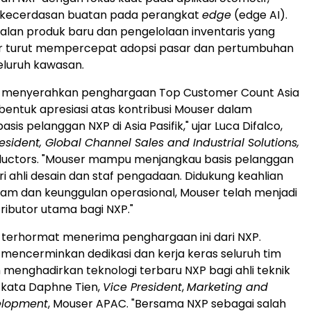
ta kecerdasan buatan pada perangkat
edge
(edge AI).
alan produk baru dan pengelolaan inventaris yang
ser turut mempercepat adopsi pasar dan pertumbuhan
seluruh kawasan.
 menyerahkan penghargaan Top Customer Count Asia
bentuk apresiasi atas kontribusi Mouser dalam
is pelanggan NXP di Asia Pasifik," ujar Luca Difalco,
esident, Global Channel Sales and Industrial Solutions,
uctors. "Mouser mampu menjangkau basis pelanggan
ri ahli desain dan staf pengadaan. Didukung keahlian
am dan keunggulan operasional, Mouser telah menjadi
tributor utama bagi NXP."
 terhormat menerima penghargaan ini dari NXP.
 mencerminkan dedikasi dan kerja keras seluruh tim
menghadirkan teknologi terbaru NXP bagi ahli teknik
" kata Daphne Tien,
Vice President
,
Marketing and
elopment
, Mouser APAC. "Bersama NXP sebagai salah