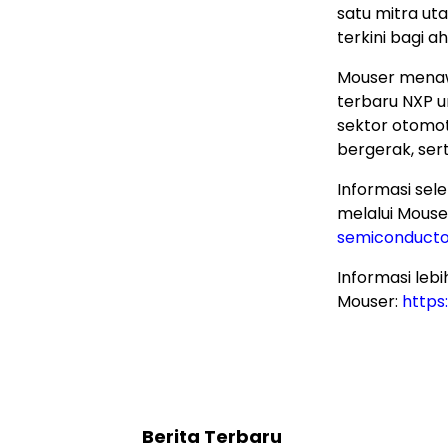
satu mitra ut
terkini bagi ahl
Mouser menaw
terbaru NXP 
sektor otomoti
bergerak, sert
Informasi se
melalui Mouse
semiconducto
Informasi leb
Mouser:
http
Berita Terbaru