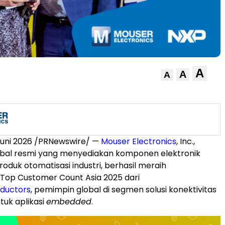
A
A
A
Juni 2026 /PRNewswire/ —
Mouser Electronics
, Inc.,
lobal resmi yang menyediakan komponen elektronik
oduk otomatisasi industri, berhasil meraih
Top Customer Count Asia 2025 dari
ductors
, pemimpin global di segmen solusi konektivitas
uk aplikasi
embedded
.