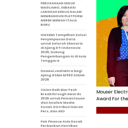
PERUSAHAAN INDUK
MAGLIANO, SEBAGAI
LANGKAH KEDUA DALAM
MEMBANGUN PLATFORM
MEREK MEWAH ITALIA
BARU
HIKSEMI Tampilkan Solusi
Penyimpanan Data
untuk Seluruh Skenario
di Ajang DTI Indonesia
2026, Dukung
Pengembangan AI di Asia
Tenggara
Huawei Jadi Mitra bagi
Ajang GSMA M360 ASEAN
2026
Cision Raih MarTech
Mouser Electr
Breakthrough Awards
Award For the
2026 untuk Pemantauan
dan Analisis Media
Sosial, Distribusi Siaran
Pers, dan AEO
Fair Finance Asia Desak
Perbankan Hentikan