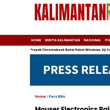
HOME
BERITA KALIMANTAN
NASIONAL
PO
i Neraka: Proyek Chromebook Batal Pakai Windows, Uji Coba Gaga
Home
Pers Rilis
/
Mouser Electronics R