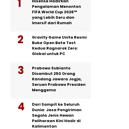
Hisense Hadirkan
Pengalaman Menonton
FIFA World Cup 2026™
yang Lebih Seru dan
Imersif dari Rumah
Gravity Game Unite Resmi
Buka Open Beta Test
Kedua Ragnarok Zero:
Global untuk PC
Prabowo Subianto
Disambut 250 Orang
Kandang Jawara Jogja,
Seruan Prabowo Presiden
Menggema
Dari Sampit ke Seluruh
Dunia: Jasa Pengiriman
Segala Jenis Hewan
Peliharaan Kini Hadir di
Kalimantan