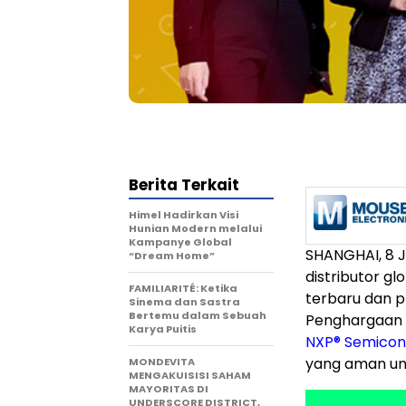
Berita Terkait
Himel Hadirkan Visi
Hunian Modern melalui
Kampanye Global
SHANGHAI, 8 
“Dream Home”
distributor g
FAMILIARITÉ: Ketika
terbaru dan pr
Sinema dan Sastra
Bertemu dalam Sebuah
Penghargaan 
Karya Puitis
NXP
®
Semicon
yang aman unt
MONDEVITA
MENGAKUISISI SAHAM
MAYORITAS DI
UNDERSCORE DISTRICT,