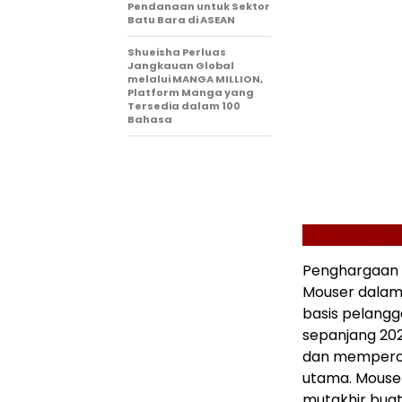
Pendanaan untuk Sektor
Batu Bara di ASEAN
Shueisha Perluas
Jangkauan Global
melalui MANGA MILLION,
Platform Manga yang
Tersedia dalam 100
Bahasa
Penghargaan 
Mouser dala
basis pelangga
sepanjang 202
dan memperce
utama. Mouser
mutakhir buat