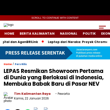
SCROLL TO CONTINUE WITH CONTENT
HOME
BERITA KALIMANTAN
NASIONAL
POLITIK
EKO
al dan AgenBRILink
Laptop dari Neraka: Proyek Chromebook 
/
Home
Pers Rilis
LEPAS Resmikan Showroom Pertama
di Dunia yang Berlokasi di Indonesia,
Membuka Babak Baru di Pasar NEV
Tim Kalimantan Raya
- Pewarta
Kamis, 22 Januari 2026