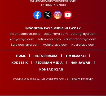
editindonesiaraya@gmail.com
+62855-7777888
INDONESIA RAYA MEDIA NETWORK
Indonesiaraya.co.id
Jabarraya.com
Jatengraya.com
Yogyaraya.com
Jatimraya.com
Kalimantanraya.com
Sulawesiraya.com
Malukuraya.com
Nusraraya.com
HOME
HISTORI MEDIA
TIM REDAKSI
KODE ETIK
PEDOMAN MEDIA
HAK JAWAB
KONTAK IKLAN
COPYRIGHT © 2026 KALIMANTANRAYA.COM - ALL RIGHTS RESERVED