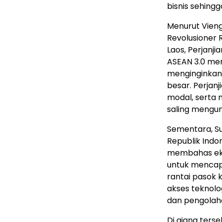
bisnis sehing
Menurut Vieng
Revolusioner 
Laos, Perjanj
ASEAN 3.0 me
menginginkan 
besar. Perjanj
modal, serta
saling mengu
Sementara, Su
Republik Indo
membahas eko
untuk mencap
rantai pasok k
akses teknolog
dan pengolaha
Di ajang ters