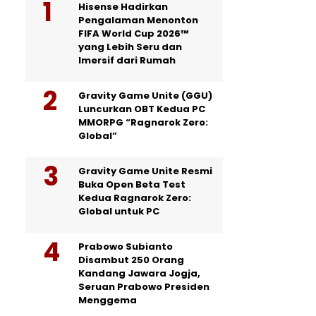
Hisense Hadirkan
Pengalaman Menonton
FIFA World Cup 2026™
yang Lebih Seru dan
Imersif dari Rumah
Gravity Game Unite (GGU)
Luncurkan OBT Kedua PC
MMORPG “Ragnarok Zero:
Global”
Gravity Game Unite Resmi
Buka Open Beta Test
Kedua Ragnarok Zero:
Global untuk PC
Prabowo Subianto
Disambut 250 Orang
Kandang Jawara Jogja,
Seruan Prabowo Presiden
Menggema