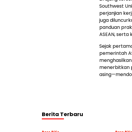
Southwest Uni
perjanjian ke
juga diluncur
panduan prakt
ASEAN, serta 
Sejak pertama 
pemerintah AS
menghasilkan l
menerbitkan 
asing—mendor
Berita Terbaru