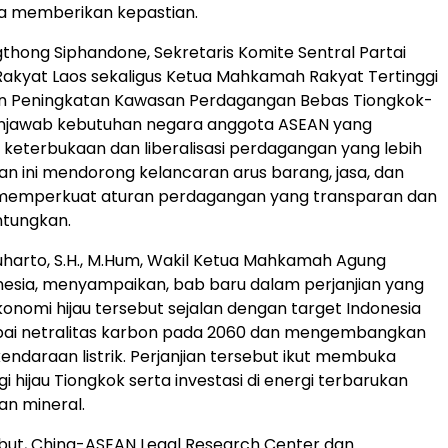
ga memberikan kepastian.
thong Siphandone, Sekretaris Komite Sentral Partai
Rakyat Laos sekaligus Ketua Mahkamah Rakyat Tertinggi
ian Peningkatan Kawasan Perdagangan Bebas Tiongkok-
njawab kebutuhan negara anggota ASEAN yang
keterbukaan dan liberalisasi perdagangan yang lebih
ian ini mendorong kelancaran arus barang, jasa, dan
 memperkuat aturan perdagangan yang transparan dan
ntungkan.
harto, S.H., M.Hum, Wakil Ketua Mahkamah Agung
nesia, menyampaikan, bab baru dalam perjanjian yang
nomi hijau tersebut sejalan dengan target
Indonesia
ai netralitas karbon pada 2060 dan mengembangkan
endaraan listrik. Perjanjian tersebut ikut membuka
i hijau Tiongkok serta investasi di energi terbarukan
n mineral.
ebut, China-ASEAN Legal Research Center dan