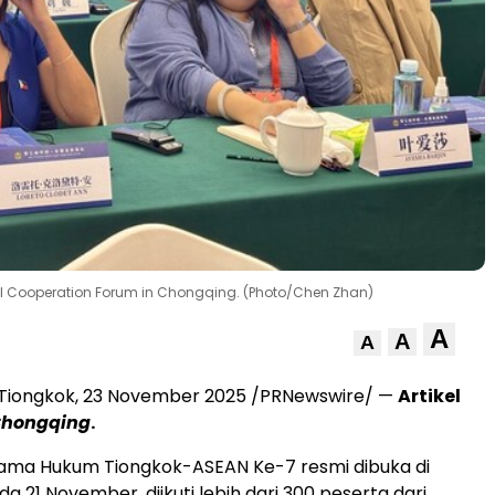
l Cooperation Forum in Chongqing. (Photo/Chen Zhan)
A
A
A
 Tiongkok,
23 November 2025
/PRNewswire/ —
Artikel
Chongqing
.
sama Hukum Tiongkok-ASEAN Ke-7 resmi dibuka di
a 21 November, diikuti lebih dari 300 peserta dari