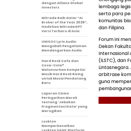
dengan Allianz Global
lembaga legis
Investors
serta para pe
Mitrade Raih Gelar “AI
komunitas bis
Broker of the Year 2026”,
Hadirkan MitradeGPT
dan Filipina.
Versi Terbaru di Asia
Forum ini me
UNISOC Lyric Audio:
Dekan Fakult
Mengubah Pengalaman
Mendengarkan Audio
Internasional
(ILSTC), dan 
Hard Rock Cafe dan
Coca-Cola®
Lintasnegara
Meluncurkan Kompetisi
arbitrase kom
Musik Hard Rock Rising
untuk Musisi Pendatang
guna memperk
Baru
pembangunan
Laporan Cision
Peringatkan Merek
tentang ‘Jebakan
Fragmentasi Data’ yang
Merugikan
Lockton
Memperkenalkan
Lockton SAGE: Platform