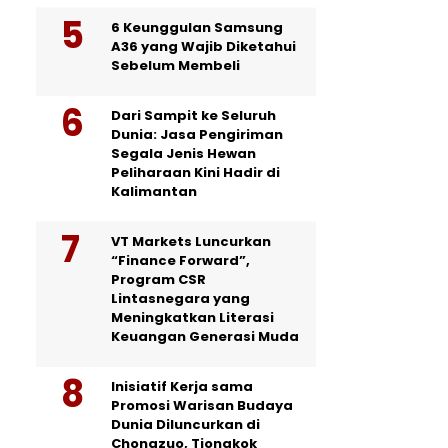
6 Keunggulan Samsung
A36 yang Wajib Diketahui
Sebelum Membeli
Dari Sampit ke Seluruh
Dunia: Jasa Pengiriman
Segala Jenis Hewan
Peliharaan Kini Hadir di
Kalimantan
VT Markets Luncurkan
“Finance Forward”,
Program CSR
Lintasnegara yang
Meningkatkan Literasi
Keuangan Generasi Muda
Inisiatif Kerja sama
Promosi Warisan Budaya
Dunia Diluncurkan di
Chongzuo, Tiongkok