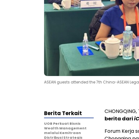
ASEAN guests attended the 7th China-ASEAN Lega
CHONGQING
,
Berita Terkait
berita dari
i
UOB Perkuat Bisnis
Wealth Management
Forum Kerja 
melalui Kemitraan
Distribusi Strategis
Chongqing
pad