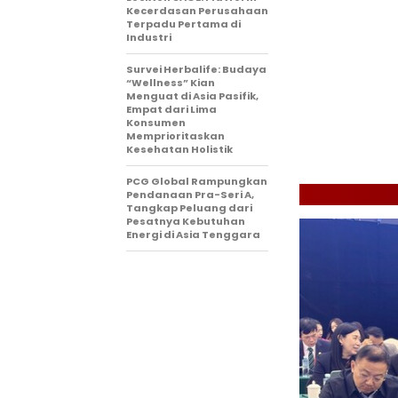
Kecerdasan Perusahaan
Terpadu Pertama di
Industri
Survei Herbalife: Budaya
“Wellness” Kian
Menguat di Asia Pasifik,
Empat dari Lima
Konsumen
Memprioritaskan
Kesehatan Holistik
PCG Global Rampungkan
Pendanaan Pra-Seri A,
Tangkap Peluang dari
Pesatnya Kebutuhan
Energi di Asia Tenggara