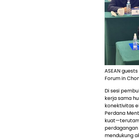
ASEAN guests
Forum in Cho
Di sesi pemb
kerja sama hu
konektivitas 
Perdana Mente
kuat—terutama
perdagangan 
mendukung akt