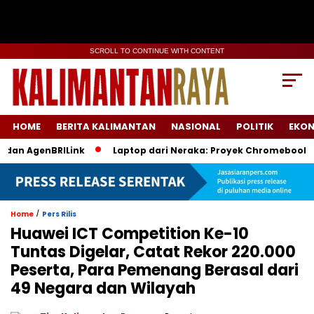
SCROLL TO CONTINUE WITH CONTENT
HOME
BERITA KALIMANTAN
NASIONAL
POLITIK
EKO
n AgenBRILink
Laptop dari Neraka: Proyek Chromebook Batal
/
Home
Pers Rilis
Huawei ICT Competition Ke-10
Tuntas Digelar, Catat Rekor 220.000
Peserta, Para Pemenang Berasal dari
49 Negara dan Wilayah