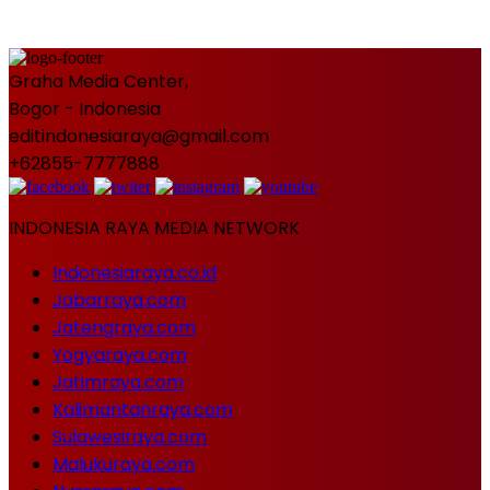
Graha Media Center,
Bogor - Indonesia
editindonesiaraya@gmail.com
+62855-7777888
INDONESIA RAYA MEDIA NETWORK
Indonesiaraya.co.id
Jabarraya.com
Jatengraya.com
Yogyaraya.com
Jatimraya.com
Kalimantanraya.com
Sulawesiraya.com
Malukuraya.com