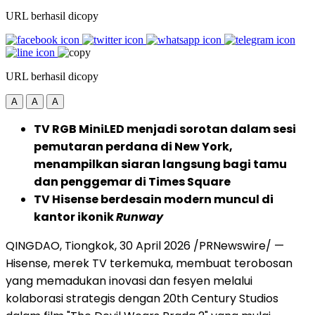
URL berhasil dicopy
URL berhasil dicopy
A
A
A
TV RGB MiniLED menjadi sorotan dalam sesi
pemutaran perdana di New York,
menampilkan siaran langsung bagi tamu
dan penggemar di Times Square
TV Hisense berdesain modern muncul di
kantor ikonik
Runway
QINGDAO, Tiongkok
,
30 April 2026
/PRNewswire/ —
Hisense, merek TV terkemuka, membuat terobosan
yang memadukan inovasi dan fesyen melalui
kolaborasi strategis dengan 20th Century Studios