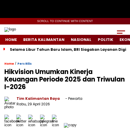
SCROLL TO CONTINUE WITH CONTENT
HOME
BERITA KALIMANTAN
NASIONAL
POLITIK
EKO
Selama Libur Tahun Baru Islam, BRI Siagakan Layanan Digit
/
Home
Pers Rilis
Hikvision Umumkan Kinerja
Keuangan Periode 2025 dan Triwulan
I-2026
Tim Kalimantan Raya
- Pewarta
Rabu, 29 April 2026