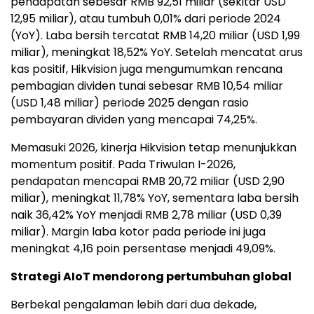
pendapatan sebesar RMB 92,51 miliar (sekitar USD
12,95 miliar), atau tumbuh 0,01% dari periode 2024
(YoY). Laba bersih tercatat RMB 14,20 miliar (USD 1,99
miliar), meningkat 18,52% YoY. Setelah mencatat arus
kas positif, Hikvision juga mengumumkan rencana
pembagian dividen tunai sebesar RMB 10,54 miliar
(USD 1,48 miliar) periode 2025 dengan rasio
pembayaran dividen yang mencapai 74,25%.
Memasuki 2026, kinerja Hikvision tetap menunjukkan
momentum positif. Pada Triwulan I-2026,
pendapatan mencapai RMB 20,72 miliar (USD 2,90
miliar), meningkat 11,78% YoY, sementara laba bersih
naik 36,42% YoY menjadi RMB 2,78 miliar (USD 0,39
miliar). Margin laba kotor pada periode ini juga
meningkat 4,16 poin persentase menjadi 49,09%.
Strategi AIoT mendorong pertumbuhan global
Berbekal pengalaman lebih dari dua dekade,