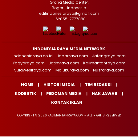
Graha Media Center,
Bogor - Indonesia
editindonesiaraya@gmail.com
+62855-7777888
INDONESIA RAYA MEDIA NETWORK
Indonesiaraya.co.id
Jabarraya.com
Jatengraya.com
Yogyaraya.com
Jatimraya.com
Kalimantanraya.com
Sulawesiraya.com
Malukuraya.com
Nusraraya.com
HOME
HISTORI MEDIA
TIM REDAKSI
KODE ETIK
PEDOMAN MEDIA
HAK JAWAB
KONTAK IKLAN
COPYRIGHT © 2026 KALIMANTANRAYA.COM - ALL RIGHTS RESERVED