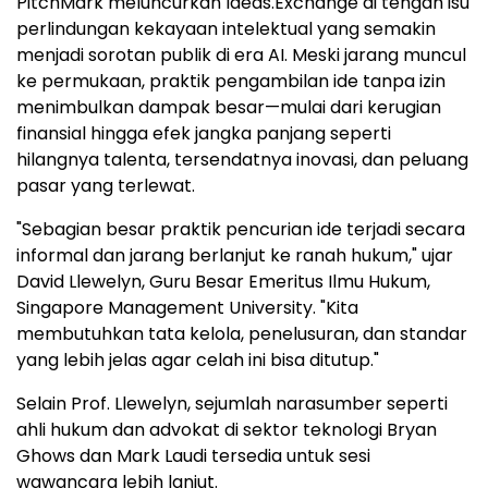
PitchMark meluncurkan Ideas.Exchange di tengah isu
perlindungan kekayaan intelektual yang semakin
menjadi sorotan publik di era AI. Meski jarang muncul
ke permukaan, praktik pengambilan ide tanpa izin
menimbulkan dampak besar—mulai dari kerugian
finansial hingga efek jangka panjang seperti
hilangnya talenta, tersendatnya inovasi, dan peluang
pasar yang terlewat.
"Sebagian besar praktik pencurian ide terjadi secara
informal dan jarang berlanjut ke ranah hukum," ujar
David Llewelyn, Guru Besar Emeritus Ilmu Hukum,
Singapore Management University. "Kita
membutuhkan tata kelola, penelusuran, dan standar
yang lebih jelas agar celah ini bisa ditutup."
Selain Prof. Llewelyn, sejumlah narasumber seperti
ahli hukum dan advokat di sektor teknologi Bryan
Ghows dan Mark Laudi tersedia untuk sesi
wawancara lebih lanjut.