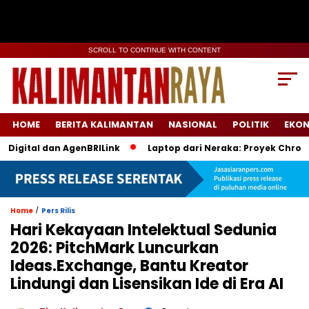
SCROLL TO CONTINUE WITH CONTENT
HOME
BERITA KALIMANTAN
NASIONAL
POLITIK
EKO
igital dan AgenBRILink
Laptop dari Neraka: Proyek Chromebo
/
Home
Pers Rilis
Hari Kekayaan Intelektual Sedunia
2026: PitchMark Luncurkan
Ideas.Exchange, Bantu Kreator
Lindungi dan Lisensikan Ide di Era AI