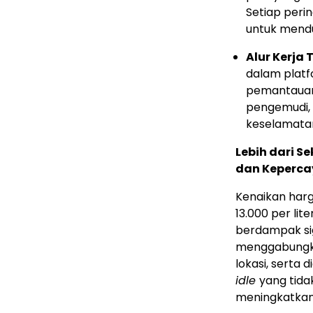
Setiap peri
untuk mendu
Alur Kerja
dalam plat
pemantauan,
pengemudi,
keselamatan
Lebih dari S
dan Keperc
Kenaikan harg
13.000 per lit
berdampak si
menggabungkan
lokasi, serta
idle
yang tida
meningkatkan 