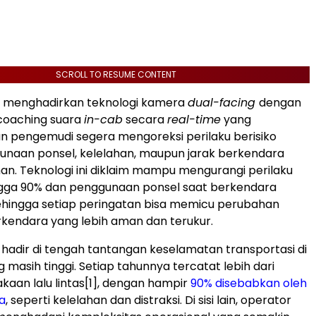
SCROLL TO RESUME CONTENT
s menghadirkan teknologi kamera
dual-facing
dengan
oaching suara
in-cab
secara
real-time
yang
 pengemudi segera mengoreksi perilaku berisiko
unaan ponsel, kelelahan, maupun jarak berkendara
an. Teknologi ini diklaim mampu mengurangi perilaku
gga 90% dan penggunaan ponsel saat berkendara
ehingga setiap peringatan bisa memicu perubahan
kendara yang lebih aman dan terukur.
i hadir di tengah tantangan keselamatan transportasi di
 masih tinggi. Setiap tahunnya tercatat lebih dari
kaan lalu lintas
[1]
, dengan hampir
90% disebabkan oleh
a
, seperti kelelahan dan distraksi. Di sisi lain, operator