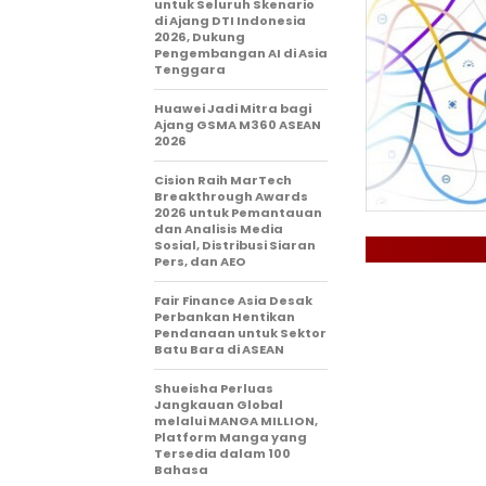
untuk Seluruh Skenario
di Ajang DTI Indonesia
2026, Dukung
Pengembangan AI di Asia
Tenggara
Huawei Jadi Mitra bagi
Ajang GSMA M360 ASEAN
2026
Cision Raih MarTech
Breakthrough Awards
2026 untuk Pemantauan
dan Analisis Media
Sosial, Distribusi Siaran
Pers, dan AEO
Fair Finance Asia Desak
Perbankan Hentikan
Pendanaan untuk Sektor
Batu Bara di ASEAN
Shueisha Perluas
Jangkauan Global
melalui MANGA MILLION,
Platform Manga yang
Tersedia dalam 100
Bahasa