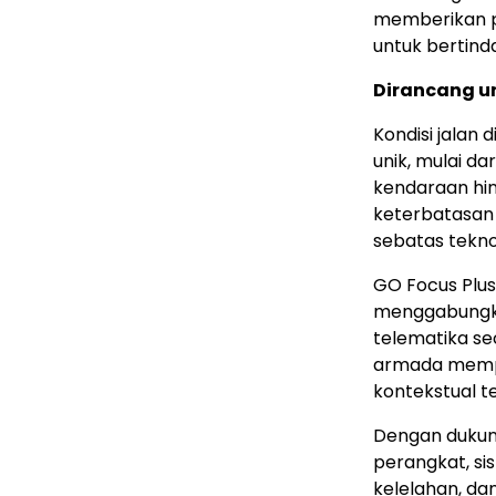
memberikan p
untuk bertind
Dirancang u
Kondisi jalan
unik, mulai d
kendaraan hing
keterbatasan 
sebatas tekno
GO Focus Plu
menggabungkan
telematika s
armada memp
kontekstual t
Dengan dukung
perangkat, sis
kelelahan, da