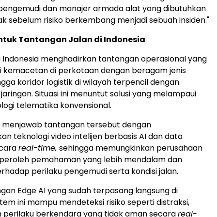
engemudi dan manajer armada alat yang dibutuhkan
ak sebelum risiko berkembang menjadi sebuah insiden."
ntuk Tantangan Jalan di Indonesia
 di Indonesia menghadirkan tantangan operasional yang
ari kemacetan di perkotaan dengan beragam jenis
ga koridor logistik di wilayah terpencil dengan
jaringan. Situasi ini menuntut solusi yang melampaui
logi telematika konvensional.
s menjawab tantangan tersebut dengan
 teknologi video intelijen berbasis AI dan data
ecara
real-time,
sehingga memungkinkan perusahaan
eroleh pemahaman yang lebih mendalam dan
erhadap perilaku pengemudi serta kondisi jalan.
an Edge AI yang sudah terpasang langsung di
tem ini mampu mendeteksi risiko seperti distraksi,
n perilaku berkendara yang tidak aman secara
real-