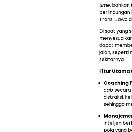
time
, bahkan 
perlindungan 
Trans-Jawa d
Di saat yang 
menyesuaikan 
dapat membeda
jalan, sepert
sekitarnya.
Fitur Utama 
Coaching P
cab
secara 
distraksi, k
sehingga m
Manajemen
intelijen ber
pola yang b