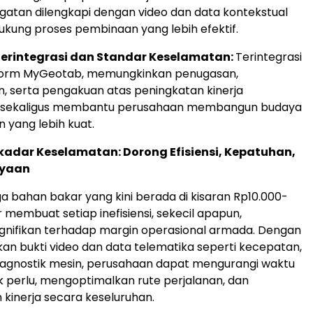
ngatan dilengkapi dengan video dan data kontekstual
kung proses pembinaan yang lebih efektif.
 Terintegrasi dan Standar Keselamatan:
Terintegrasi
form MyGeotab, memungkinkan penugasan,
 serta pengakuan atas peningkatan kinerja
 sekaligus membantu perusahaan membangun budaya
 yang lebih kuat.
ekadar Keselamatan: Dorong Efisiensi, Kepatuhan,
ayaan
a bahan bakar yang kini berada di kisaran Rp10.000-
er membuat setiap inefisiensi, sekecil apapun,
gnifikan terhadap margin operasional armada. Dengan
 bukti video dan data telematika seperti kecepatan,
 diagnostik mesin, perusahaan dapat mengurangi waktu
k perlu, mengoptimalkan rute perjalanan, dan
kinerja secara keseluruhan.