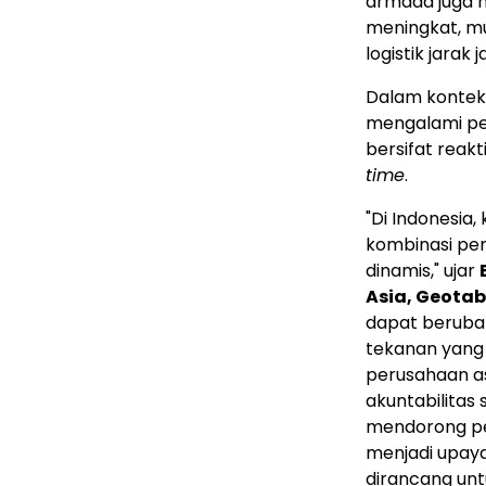
armada juga 
meningkat, mu
logistik jarak
Dalam konteks
mengalami per
bersifat reak
time
.
"Di Indonesia
kombinasi peri
dinamis," ujar
Asia, Geotab
dapat berubah
tekanan yang 
perusahaan a
akuntabilitas 
mendorong per
menjadi upay
dirancang un