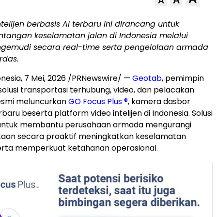
A
A
ntelijen berbasis AI terbaru ini dirancang untuk
tangan keselamatan jalan di Indonesia melalui
engemudi secara real-time serta pengelolaan armada
rdas.
onesia
,
7 Mei, 2026
/PRNewswire/ —
Geotab
, pemimpin
solusi transportasi terhubung, video, dan pelacakan
 resmi meluncurkan
GO Focus Plus ®
, kamera dasbor
rbaru beserta platform video intelijen di Indonesia. Solusi
g untuk membantu perusahaan armada mengurangi
kaan secara proaktif meningkatkan keselamatan
erta memperkuat ketahanan operasional.