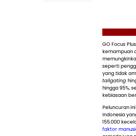
GO Focus Plu
kemampuan c
memungkinkan
seperti pengg
yang tidak am
tailgating
hin
hingga 95%, s
kebiasaan ber
Peluncuran in
Indonesia yang
155.000 kecela
faktor manusi