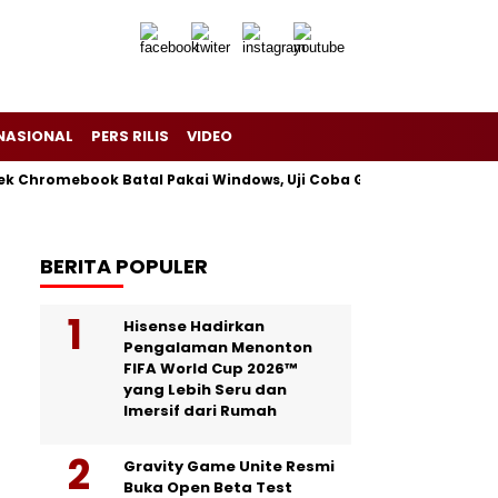
NASIONAL
PERS RILIS
VIDEO
yek Chromebook Batal Pakai Windows, Uji Coba Gagal tapi Tetap 
BERITA POPULER
Hisense Hadirkan
Pengalaman Menonton
FIFA World Cup 2026™
yang Lebih Seru dan
Imersif dari Rumah
Gravity Game Unite Resmi
Buka Open Beta Test