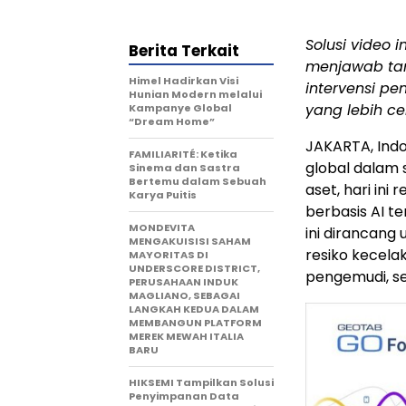
Solusi video i
Berita Terkait
menjawab tan
Himel Hadirkan Visi
intervensi p
Hunian Modern melalui
yang lebih ce
Kampanye Global
“Dream Home”
JAKARTA, Ind
FAMILIARITÉ: Ketika
global dalam 
Sinema dan Sastra
Bertemu dalam Sebuah
aset, hari ini
Karya Puitis
berbasis AI te
MONDEVITA
ini dirancan
MENGAKUISISI SAHAM
resiko kecela
MAYORITAS DI
UNDERSCORE DISTRICT,
pengemudi, s
PERUSAHAAN INDUK
MAGLIANO, SEBAGAI
LANGKAH KEDUA DALAM
MEMBANGUN PLATFORM
MEREK MEWAH ITALIA
BARU
HIKSEMI Tampilkan Solusi
Penyimpanan Data