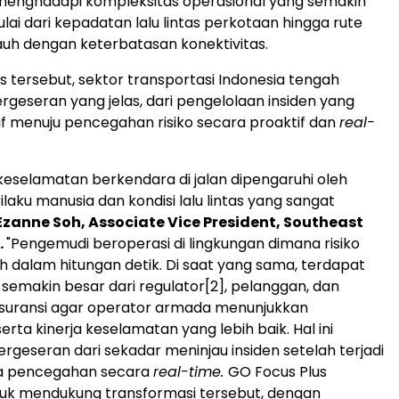
menghadapi kompleksitas operasional yang semakin
lai dari kepadatan lalu lintas perkotaan hingga rute
 jauh dengan keterbatasan konektivitas.
 tersebut, sektor transportasi Indonesia tengah
geseran yang jelas, dari pengelolaan insiden yang
tif menuju pencegahan risiko secara proaktif dan
real-
, keselamatan berkendara di jalan dipengaruhi oleh
laku manusia dan kondisi lalu lintas yang sangat
Ezanne Soh, Associate Vice President, Southeast
.
"Pengemudi beroperasi di lingkungan dimana risiko
 dalam hitungan detik. Di saat yang sama, terdapat
semakin besar dari regulator
[2]
, pelanggan, dan
suransi agar operator armada menunjukkan
serta kinerja keselamatan yang lebih baik. Hal ini
geseran dari sekadar meninjau insiden setelah terjadi
a pencegahan secara
real-time.
GO Focus Plus
tuk mendukung transformasi tersebut, dengan