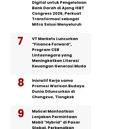
Digital untuk Pengelolaan
Bank Darah di Ajang ISBT
Congress 2026, Perkuat
Transformasi sebagai
Mitra Solusi Menyeluruh
VT Markets Luncurkan
“Finance Forward”,
Program CSR
Lintasnegara yang
Meningkatkan Literasi
Keuangan Generasi Muda
Inisiatif Kerja sama
Promosi Warisan Budaya
Dunia Diluncurkan di
Chongzuo, Tiongkok
Molicel Manfaatkan
Lonjakan Permintaan
Mobil “Hybrid” di Pasar
Global, Perkenalkan