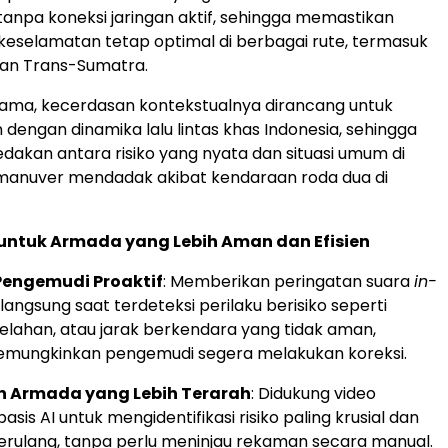
tanpa koneksi jaringan aktif, sehingga memastikan
keselamatan tetap optimal di berbagai rute, termasuk
an Trans-Sumatra.
sama, kecerdasan kontekstualnya dirancang untuk
dengan dinamika lalu lintas khas Indonesia, sehingga
kan antara risiko yang nyata dan situasi umum di
i manuver mendadak akibat kendaraan roda dua di
untuk Armada yang Lebih Aman dan Efisien
engemudi Proaktif
: Memberikan peringatan suara
in-
langsung saat terdeteksi perilaku berisiko seperti
elelahan, atau jarak berkendara yang tidak aman,
emungkinkan pengemudi segera melakukan koreksi.
 Armada yang Lebih Terarah
: Didukung video
basis AI untuk mengidentifikasi risiko paling krusial dan
erulang, tanpa perlu meninjau rekaman secara manual.