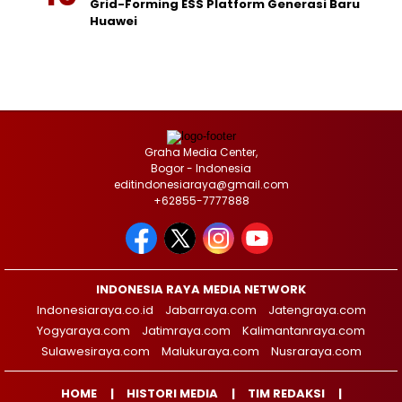
Grid-Forming ESS Platform Generasi Baru
Huawei
Graha Media Center,
Bogor - Indonesia
editindonesiaraya@gmail.com
+62855-7777888
INDONESIA RAYA MEDIA NETWORK
Indonesiaraya.co.id
Jabarraya.com
Jatengraya.com
Yogyaraya.com
Jatimraya.com
Kalimantanraya.com
Sulawesiraya.com
Malukuraya.com
Nusraraya.com
HOME
HISTORI MEDIA
TIM REDAKSI