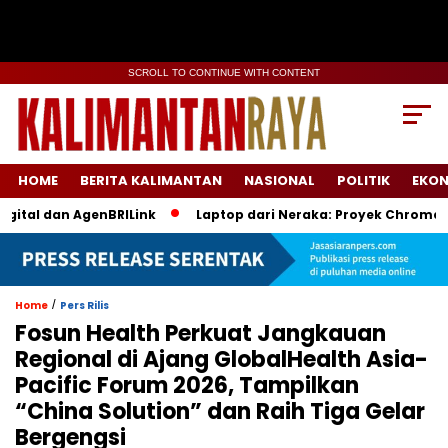
SCROLL TO CONTINUE WITH CONTENT
HOME
BERITA KALIMANTAN
NASIONAL
POLITIK
EKO
al dan AgenBRILink
Laptop dari Neraka: Proyek Chromebook 
/
Home
Pers Rilis
Fosun Health Perkuat Jangkauan
Regional di Ajang GlobalHealth Asia-
Pacific Forum 2026, Tampilkan
“China Solution” dan Raih Tiga Gelar
Bergengsi