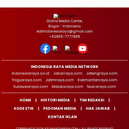
Graha Media Center,
Bogor - Indonesia
editindonesiaraya@gmail.com
+62855-7777888
INDONESIA RAYA MEDIA NETWORK
Indonesiaraya.co.id
Jabarraya.com
Jatengraya.com
Yogyaraya.com
Jatimraya.com
Kalimantanraya.com
Sulawesiraya.com
Malukuraya.com
Nusraraya.com
HOME
HISTORI MEDIA
TIM REDAKSI
KODE ETIK
PEDOMAN MEDIA
HAK JAWAB
KONTAK IKLAN
COPYRIGHT © 2026 KALIMANTANRAYA.COM - ALL RIGHTS RESERVED