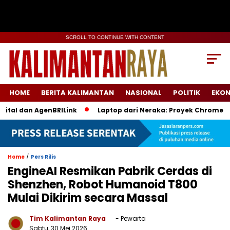
SCROLL TO CONTINUE WITH CONTENT
HOME
BERITA KALIMANTAN
NASIONAL
POLITIK
EKO
 dan AgenBRILink
Laptop dari Neraka: Proyek Chromebook Bat
/
Home
Pers Rilis
EngineAI Resmikan Pabrik Cerdas di
Shenzhen, Robot Humanoid T800
Mulai Dikirim secara Massal
Tim Kalimantan Raya
- Pewarta
Sabtu, 30 Mei 2026