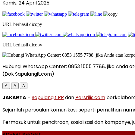
Kamis, 24 April 2025
URL berhasil dicopy
URL berhasil dicopy
Hubungi WhatsApp Center: 0853 1555 7788, jika Anda ata
(Dok Sapulangit.com)
A
A
A
JAKARTA
–
Sapulangit PR
dan
Persrilis.com
berkolaboras
Sejumlah persoalan komunikasi, seperti pemulihan nama 
Termasuk untuk pencitraan, sosialisasi dan kampanye, j
ADVERTISEMENT