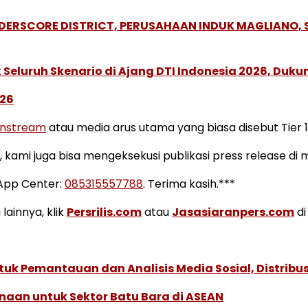
NDERSCORE DISTRICT, PERUSAHAAN INDUK MAGLIANO
Seluruh Skenario di Ajang DTI Indonesia 2026, Duk
026
instream
atau media arus utama yang biasa disebut Tier 1
ia, kami juga bisa mengeksekusi publikasi press release d
sApp Center:
085315557788
. Terima kasih.***
lainnya, klik
Persrilis.com
atau
Jasasiaranpers.com
di
k Pemantauan dan Analisis Media Sosial, Distribusi
naan untuk Sektor Batu Bara di ASEAN