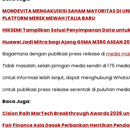
MONDEVITA MENGAKUISISI SAHAM MAYORITAS DI U
PLATFORM MEREK MEWAH ITALIA BARU
HIKSEMI Tampilkan Solusi Penyimpanan Data untuk 
Huawei Jadi Mitra bagi Ajang GSMA M360 ASEAN 2
Bagaimana dengan publikasi press release di
media ma
Tidak masalah, selain jaringan media sendiri di 175 med
Untuk informasi lebih lanjut, dapat menghubungi What
Untuk publikasi press release serentak di puluhan media 
Baca Juga:
Cision Raih MarTech Breakthrough Awards 2026 untu
Fair Finance Asia Desak Perbankan Hentikan Penda