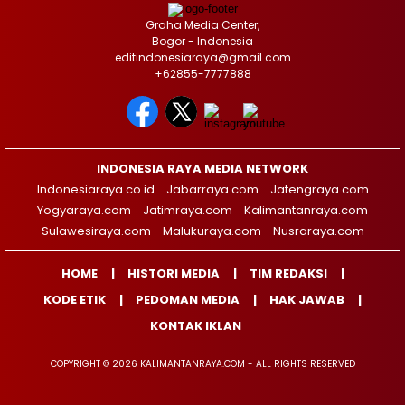
Graha Media Center,
Bogor - Indonesia
editindonesiaraya@gmail.com
+62855-7777888
INDONESIA RAYA MEDIA NETWORK
Indonesiaraya.co.id
Jabarraya.com
Jatengraya.com
Yogyaraya.com
Jatimraya.com
Kalimantanraya.com
Sulawesiraya.com
Malukuraya.com
Nusraraya.com
HOME
HISTORI MEDIA
TIM REDAKSI
KODE ETIK
PEDOMAN MEDIA
HAK JAWAB
KONTAK IKLAN
COPYRIGHT © 2026 KALIMANTANRAYA.COM - ALL RIGHTS RESERVED