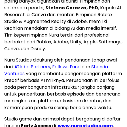
paling banyak digunakan di dunia. Pimpinan dan
salah satu pendiri,
Stefano Corazza, PhD
, Kepala AI
Research di Canva dan mantan Pimpinan Roblox
Studio & Augmented Reality di Adobe, memiliki
keahlian mendalam di bidang AI dan media imersif.
Tim kepemimpinan Nura terdiri dari profesional
berbakat dari Roblox, Adobe, Unity, Apple, Softimage,
Canva, dan Disney.
Nura Studios didukung oleh pendanaan tahap awal
dari
iGlobe Partners
,
Fellows Fund
dan
Shanda
Ventures
yang membantu pengembangan platform
kreatif berbasis AI miliknya. Perusahaan ini berfokus
pada pembangunan infrastruktur jangka panjang
untuk penceritaan berbasis episode dan berencana
meningkatkan platform, ekosistem kreator, dan
kemampuan produksi seiring berjalannya waktu.
Studio game dan animasi dapat bergabung di daftar
tunggu
Early Access
di
www.nurastudios.com
.