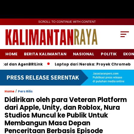
SCROLL TO CONTINUE WITH CONTENT
HOME
BERITA KALIMANTAN
NASIONAL
POLITIK
EKO
l dan AgenBRILink
Laptop dari Neraka: Proyek Chromebook Ba
/
Home
Pers Rilis
Didirikan oleh para Veteran Platform
dari Apple, Unity, dan Roblox, Nura
Studios Muncul ke Publik Untuk
Membangun Masa Depan
Penceritaan Berbasis Episode