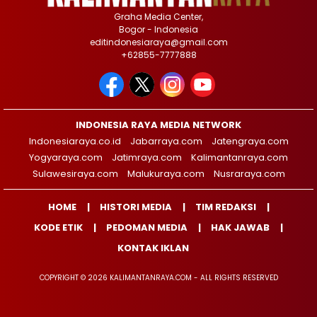
Graha Media Center,
Bogor - Indonesia
editindonesiaraya@gmail.com
+62855-7777888
INDONESIA RAYA MEDIA NETWORK
Indonesiaraya.co.id
Jabarraya.com
Jatengraya.com
Yogyaraya.com
Jatimraya.com
Kalimantanraya.com
Sulawesiraya.com
Malukuraya.com
Nusraraya.com
HOME
HISTORI MEDIA
TIM REDAKSI
KODE ETIK
PEDOMAN MEDIA
HAK JAWAB
KONTAK IKLAN
COPYRIGHT © 2026 KALIMANTANRAYA.COM - ALL RIGHTS RESERVED