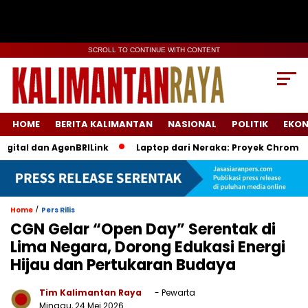
SCROLL TO CONTINUE WITH CONTENT
HOME
BERITA KALIMANTAN
NASIONAL
POLITIK
EKO
al dan AgenBRILink
Laptop dari Neraka: Proyek Chromebook B
/
Home
Pers Rilis
CGN Gelar “Open Day” Serentak di
Lima Negara, Dorong Edukasi Energi
Hijau dan Pertukaran Budaya
Tim Kalimantan Raya
- Pewarta
Minggu, 24 Mei 2026