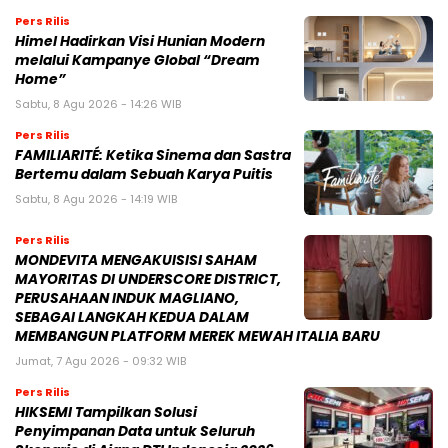
Pers Rilis
Himel Hadirkan Visi Hunian Modern
melalui Kampanye Global “Dream
Home”
Sabtu, 8 Agu 2026 - 14:26 WIB
Pers Rilis
FAMILIARITÉ: Ketika Sinema dan Sastra
Bertemu dalam Sebuah Karya Puitis
Sabtu, 8 Agu 2026 - 14:19 WIB
Pers Rilis
MONDEVITA MENGAKUISISI SAHAM
MAYORITAS DI UNDERSCORE DISTRICT,
PERUSAHAAN INDUK MAGLIANO,
SEBAGAI LANGKAH KEDUA DALAM
MEMBANGUN PLATFORM MEREK MEWAH ITALIA BARU
Jumat, 7 Agu 2026 - 09:32 WIB
Pers Rilis
HIKSEMI Tampilkan Solusi
Penyimpanan Data untuk Seluruh