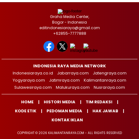
Graha Media Center,
Bogor - Indonesia
editindonesiaraya@gmail.com
+62855-7777888
INDONESIA RAYA MEDIA NETWORK
Indonesiaraya.co.id
Jabarraya.com
Jatengraya.com
Yogyaraya.com
Jatimraya.com
Kalimantanraya.com
Sulawesiraya.com
Malukuraya.com
Nusraraya.com
HOME
HISTORI MEDIA
TIM REDAKSI
KODE ETIK
PEDOMAN MEDIA
HAK JAWAB
KONTAK IKLAN
COPYRIGHT © 2026 KALIMANTANRAYA.COM - ALL RIGHTS RESERVED