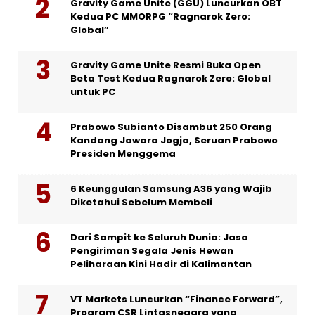
Gravity Game Unite (GGU) Luncurkan OBT
Kedua PC MMORPG “Ragnarok Zero:
Global”
Gravity Game Unite Resmi Buka Open
Beta Test Kedua Ragnarok Zero: Global
untuk PC
Prabowo Subianto Disambut 250 Orang
Kandang Jawara Jogja, Seruan Prabowo
Presiden Menggema
6 Keunggulan Samsung A36 yang Wajib
Diketahui Sebelum Membeli
Dari Sampit ke Seluruh Dunia: Jasa
Pengiriman Segala Jenis Hewan
Peliharaan Kini Hadir di Kalimantan
VT Markets Luncurkan “Finance Forward”,
Program CSR Lintasnegara yang