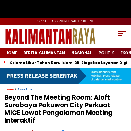
SCROLL TO CONTINUE WITH CONTENT
HOME
BERITA KALIMANTAN
NASIONAL
POLITIK
EKO
Selama Libur Tahun Baru Islam, BRI Siagakan Layanan Digit
/
Home
Pers Rilis
Beyond The Meeting Room: Aloft
Surabaya Pakuwon City Perkuat
MICE Lewat Pengalaman Meeting
Interaktif